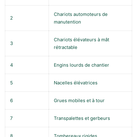
Chariots automoteurs de
2
manutention
Chariots élévateurs à mât
3
rétractable
4
Engins lourds de chantier
5
Nacelles élévatrices
6
Grues mobiles et à tour
7
Transpalettes et gerbeurs
8
Tombereaux rigides