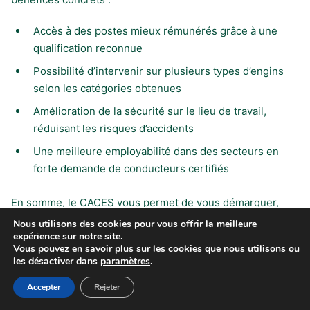
Accès à des postes mieux rémunérés grâce à une
qualification reconnue
Possibilité d’intervenir sur plusieurs types d’engins
selon les catégories obtenues
Amélioration de la sécurité sur le lieu de travail,
réduisant les risques d’accidents
Une meilleure employabilité dans des secteurs en
forte demande de conducteurs certifiés
En somme, le CACES vous permet de vous démarquer,
d’accéder à des responsabilités accrues et de sécuriser
Nous utilisons des cookies pour vous offrir la meilleure
expérience sur notre site.
votre parcours professionnel sur le long terme.
Vous pouvez en savoir plus sur les cookies que nous utilisons ou
les désactiver dans
paramètres
.
FAQ – Réponses aux questions
Accepter
Rejeter
fréquentes sur la certification