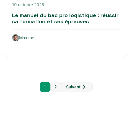
19 octobre 2025
Le manuel du bac pro logistique : réussir
sa formation et ses épreuves
Maxime
Pagination
1
2
Suivant
des
publications